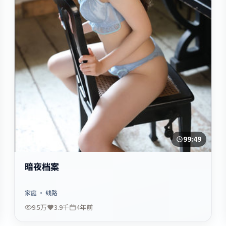
99:49
暗夜档案
家庭
· 线路
9.5万
3.9千
4年前