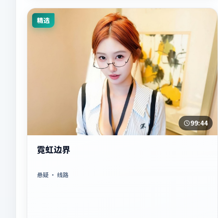
精选
99:44
霓虹边界
悬疑
· 线路