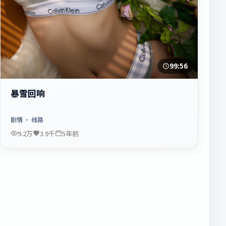
99:56
暴雪回响
剧情
· 线路
9.2万
3.9千
5年前