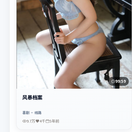
99:59
风暴档案
喜剧
· 线路
9.7万
4千
5年前