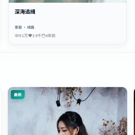
深海追缉
家庭
· 线路
9.1万
3.9千
4年前
最新