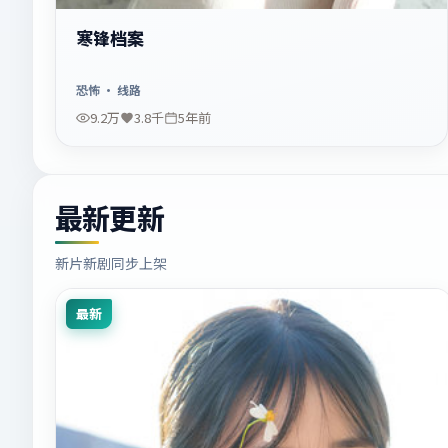
寒锋档案
恐怖
· 线路
9.2万
3.8千
5年前
最新更新
新片新剧同步上架
最新