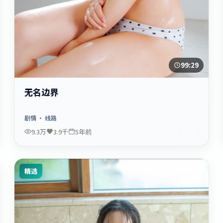
99:29
无名边界
剧情
· 线路
9.3万
3.9千
5年前
精选