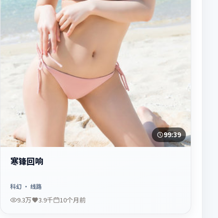
99:39
寒锋回响
科幻
· 线路
9.3万
3.9千
10个月前