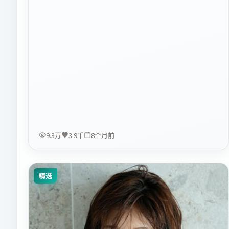
9.3万
3.9千
8个月前
精选